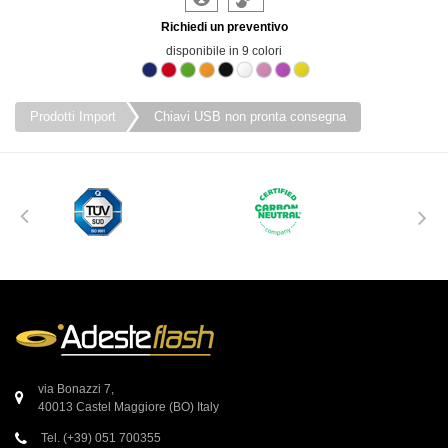
Richiedi un preventivo
disponibile in 9 colori
Prodotti Import
Chiavi USB non pronta consegna
via Bonazzi 7,
40013 Castel Maggiore (BO) Italy
Tel. (+39) 051 700355