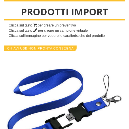
PRODOTTI IMPORT
CHIAVI USB
PRODOTTI IMPORT
Clicca sul tasto
per creare un preventivo
Classiche
Clicca sul tasto
per creare un campione virtuale
Clicca sull'immagine per vedere le caratteristiche del prodotto
Chiavi Usb Non Pronta Consegna
CHIAVI USB NON PRONTA CONSEGNA
Luxor
Montecarlo
New York
New York 3.0
Custom 2D
Custom 2D
Amsterdam
Cork
fronte/retro
solo fronte
Roma
Smallville
Design
Custom 3D
Jamaica
Praha
Sidney