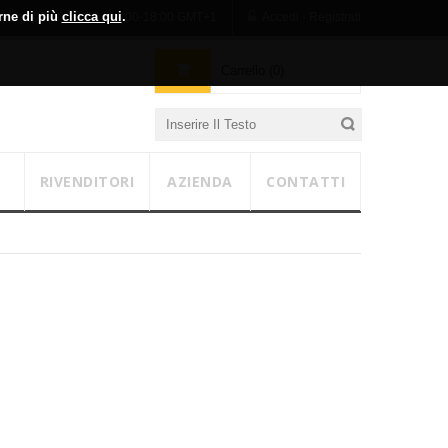
erne di più
clicca qui
.
n-Ven 09:00-13:00 / 14:00-18:00 GMT+1
Accedi - Registrati
Carrello (0)
RIVENDITORI
AZIENDA
CONTATTI