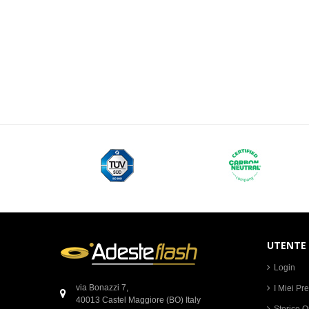
UTENTE
Login
via Bonazzi 7,
I Miei Pre
40013 Castel Maggiore (BO) Italy