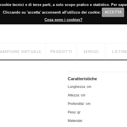
cookie tecnici e di terze parti, a solo scopo pratico e statistico. Per sap
+39 051 700355
Lu
Cliccando su 'accetta' acconsenti all'utilizzo dei cookie:
ACCETTA
Cosa sono i cookies?
CAMPIONE VIRTUALE
PRODOTTI
SERVIZI
LISTINI
Caratteristiche
Lunghezza: cm
Altezza: cm
Profondita': cm
Peso: gr
Materiale: