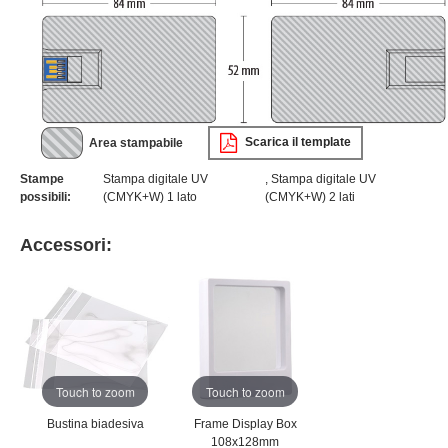
Scarica il template
Area stampabile
Stampe
Stampa digitale UV
, Stampa digitale UV
possibili:
(CMYK+W) 1 lato
(CMYK+W) 2 lati
Accessori:
Touch to zoom
Touch to zoom
Bustina biadesiva
Frame Display Box
108x128mm