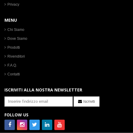
Amazon
Champagne
Woodbridge
Wood
Privacy
MENU
Chi Siamo
Dove Siamo
Prodotti
Rivenditori
F.A.Q.
Contatti
ISCRIVITI ALLA NOSTRA NEWSLETTER
Iscriviti
FOLLOW US