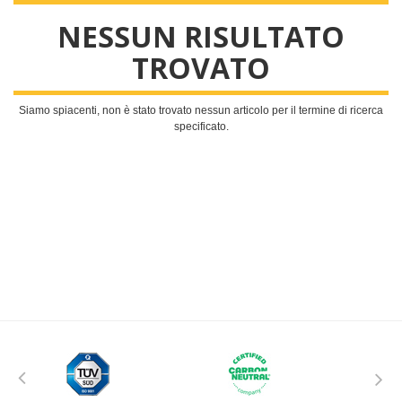
NESSUN RISULTATO
CHIAVI USB
TROVATO
PRODOTTI IMPORT
Classiche
Siamo spiacenti, non è stato trovato nessun articolo per il termine di ricerca
specificato.
Chiavi Usb Non Pronta Consegna
Luxor
Montecarlo
New York
New York 3.0
Custom 2D
Custom 2D
Amsterdam
Cork
fronte/retro
solo fronte
Roma
Smallville
Design
Custom 3D
Jamaica
Praha
Sidney